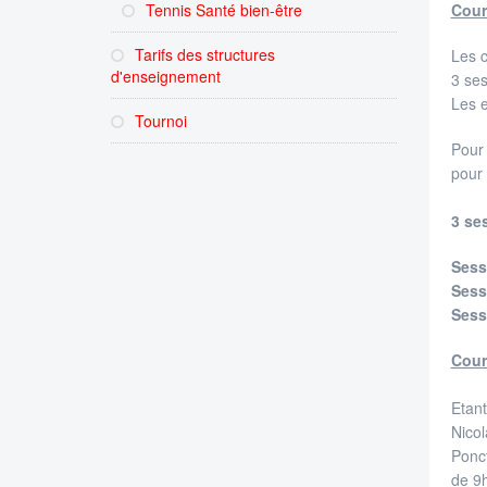
Tennis Santé bien-être
Cours
Tarifs des structures
Les c
d'enseignement
3 ses
Les e
Tournoi
Pour 
pour 
3 se
Sess
Sess
Sess
Cour
Etant
Nicol
Ponct
de 9h