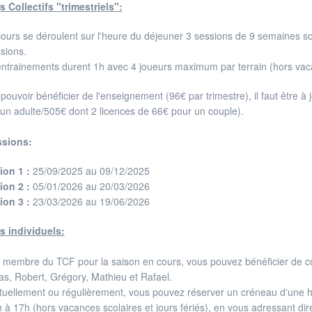
 Collectifs "trimestriels":
ours se déroulent sur l'heure du déjeuner 3 sessions de 9 semaines sont
sions.
ntrainements durent 1h avec 4 joueurs maximum par terrain (hors vacan
pouvoir bénéficier de l'enseignement (96€ par trimestre), il faut être à
un adulte/505€ dont 2 licences de 66€ pour un couple).
ssions:
ion 1 :
25/09/2025 au 09/12/2025
ion 2 :
05/01/2026 au 20/03/2026
ion 3 :
23/03/2026 au 19/06/2026
s individuels:
 membre du TCF pour la saison en cours, vous pouvez bénéficier de co
as, Robert, Grégory, Mathieu et Rafael.
uellement ou régulièrement, vous pouvez réserver un créneau d'une heu
 à 17h (hors vacances scolaires et jours fériés), en vous adressant dir