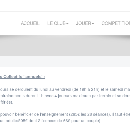
ACCUEIL
LE CLUB
JOUER
COMPETITIO
s Collectifs "annuels":
ours se déroulent du lundi au vendredi (de 19h à 21h) et le samedi mat
ntrainements durent 1h avec 4 joueurs maximum par terrain et se déro
 fériés).
pouvoir bénéficier de l'enseignement (265€ les 28 séances), il faut êtr
un adulte/505€ dont 2 licences de 66€ pour un couple).