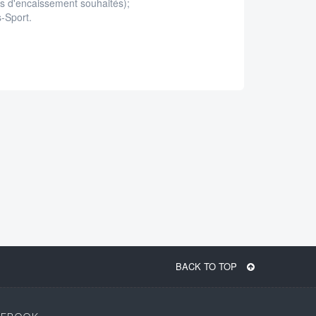
ois d'encaissement souhaités);
-Sport.
BACK TO TOP